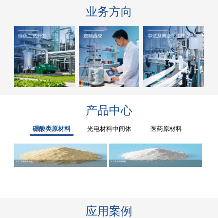
业务方向
产品中心
硼酸类原材料
光电材料中间体
医药原材料
3.5-二甲氧基苯硼酸
4-二苯并呋喃硼酸
2-溴苯并[B]萘并
9-溴蒽
应用案例