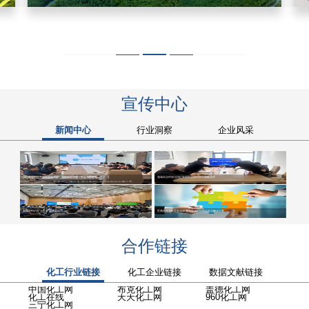
宣传中心
新闻中心
行业洞察
企业风采
润亿新材料召开首次员工大会：聚焦职责流程，夯实管理基础
蒲城禾合环保与润亿新材料达成代加工战略合作
氢能战略高度
高端材料仍是“十五五”攻关重点
世索科亮相橡塑展2026 展示先进材料和化学品解决方案
合作链接
化工行业链接
化工企业链接
数据文献链接
新研
中国化工网
布克化工网
盖德化工网
中
究院
化工在线
天天化工网
960化工网
英
三宁化工网
纳